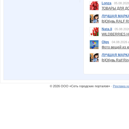
Lonza
05.08.2026
ТОВАРЫ ДЛЯ ДО
ЛУЧШАЯ МАРК
[b]Обувь RALF RI
Nata.li
05.08.202
WILDBERRIES Н
Olgs
04.08.2026 
Фото вещей из ки
ЛУЧШАЯ МАРК
[b]Обувь Ralf Ri
© 2026 ООО «Сеть городских порталов» ·
Реклама н