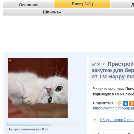
Блог
( 246 )
Основное
Д
Шпионаж
Пристрой
>
Блог
закупке для бе
от ТМ Happy-m
Читайте мою тему
Прис
кормящих мам на любо
Поделиться:
http://www.nn.ru/popu
Сбор заказов.Стиль
Портрет заполнен на 60 %