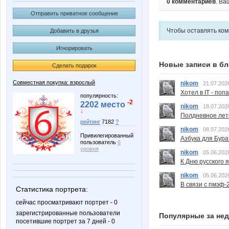
0 комментариев
. Ва
Отправить приватное сообщение
Чтобы оставлять ко
Добавить в друзья
Игнорировать
Новые записи в бл
Сделать подарок
Совместная покупка: взрослый
nikom
21.07.202
Хотел в IT - поп
популярность:
-2
2202 место
nikom
18.07.202
↓
Полдневное лет
рейтинг
7182
?
nikom
08.07.202
Привилегированный
Азбука для Бура
пользователь
6
уровня
nikom
05.06.202
К Дню русского 
nikom
05.06.202
В связи с пмэф-
Статистика портрета:
сейчас просматривают портрет - 0
зарегистрированные пользователи
Популярные за не
посетившие портрет за 7 дней - 0